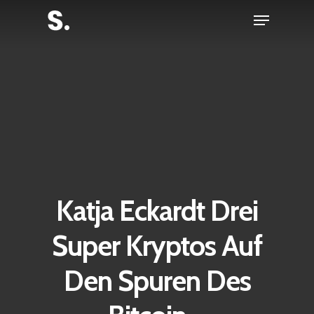
Skip
Menu
to
Close
main
Menu
content
Katja Eckardt Drei
Super Kryptos Auf
Den Spuren Des