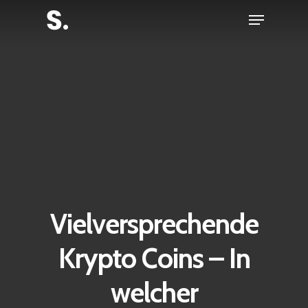
Skip
Menu
to
Close
main
Menu
content
Vielversprechende
Krypto Coins – In
welcher