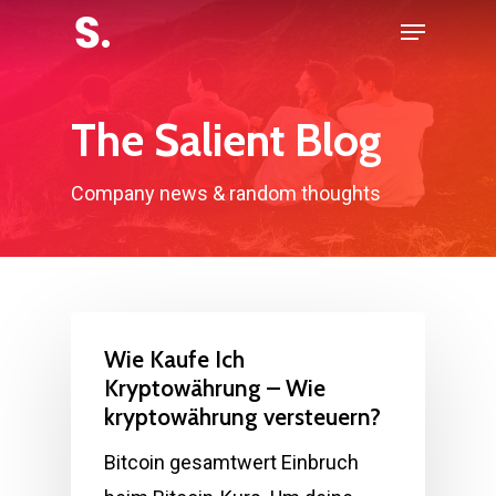
Skip
Menu
to
Close
main
Menu
content
The Salient Blog
Company news & random thoughts
Wie Kaufe Ich
Kryptowährung – Wie
kryptowährung versteuern?
Bitcoin gesamtwert Einbruch