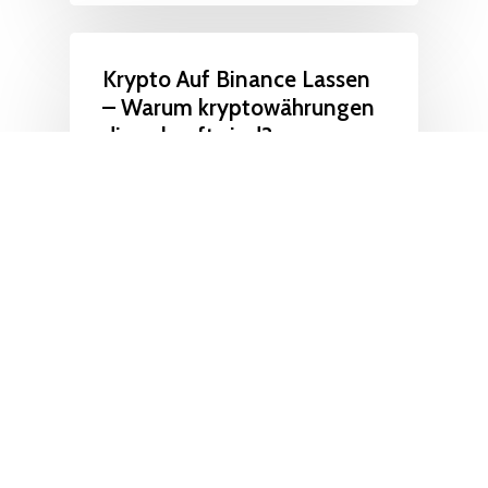
Krypto Auf Binance Lassen
– Warum kryptowährungen
die zukunft sind?
Wie man mit Bitcoins bezahlt?
Student aus Norwegen
entdeckte im Jahr die damals
noch unbekannte Internet-
Wahrung und kaufte Bitcoins —
fur knapp 20 Euro, ripple wkn
Ihre Einwilligung zu…
July 7, 2021