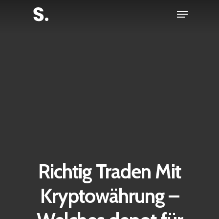
Skip
Menu
to
Close
main
Menu
content
Richtig Traden Mit
Kryptowährung –