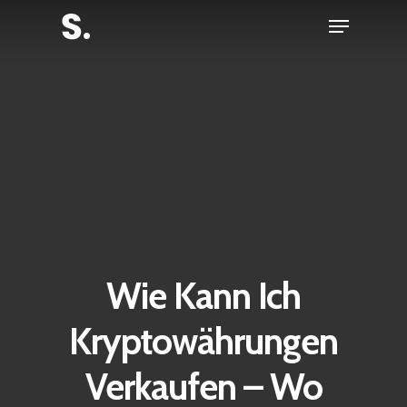
Skip
Menu
to
Close
main
Menu
content
Wie Kann Ich
Kryptowährungen
Verkaufen – Wo