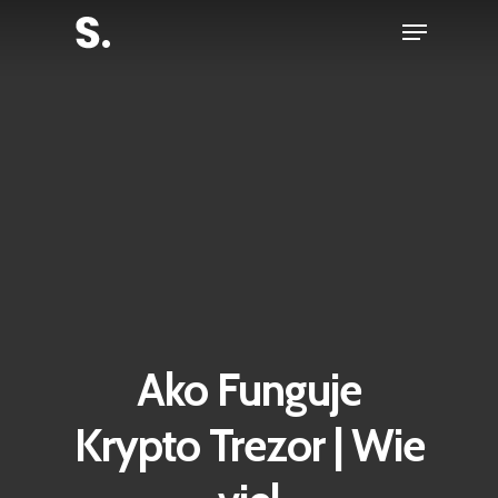
Skip
Menu
to
Close
main
Menu
content
Ako Funguje
Krypto Trezor | Wie