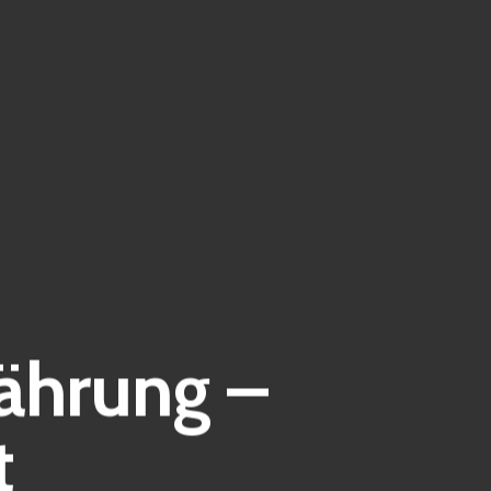
ährung –
t