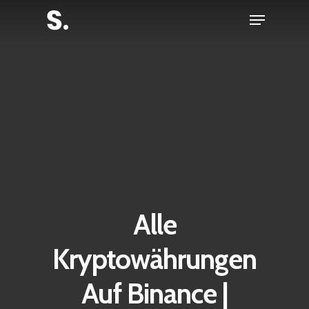
Skip
Menu
to
Close
main
Menu
content
Alle
Kryptowährungen
Auf Binance |