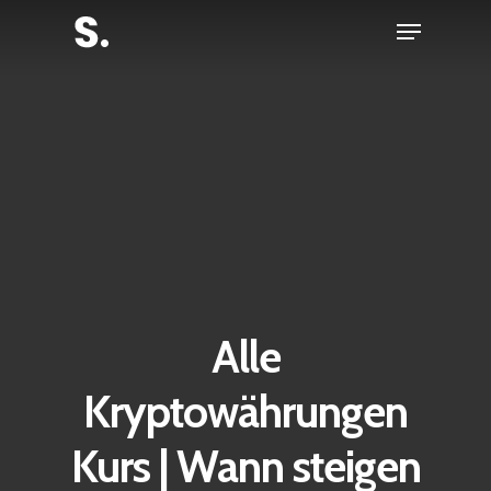
Skip
Menu
to
Close
main
Menu
content
Alle
Kryptowährungen
Kurs | Wann steigen