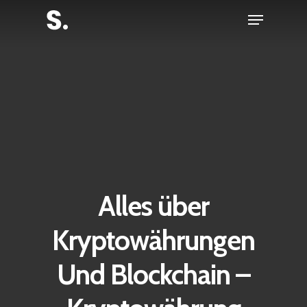
Skip
Menu
to
Close
main
Menu
content
Alles über
Kryptowährungen
Und Blockchain –