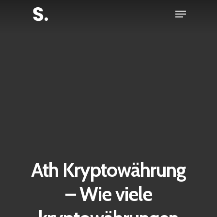
Skip
Menu
to
Close
main
Menu
content
Ath Kryptowährung
– Wie viele