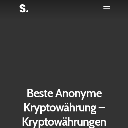
Skip
Menu
to
Close
main
Menu
content
Beste Anonyme
Kryptowährung –
Kryptowährungen