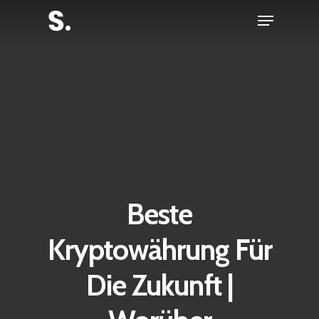
Skip
Menu
to
Close
main
Menu
content
Beste
Kryptowährung Für
Die Zukunft |