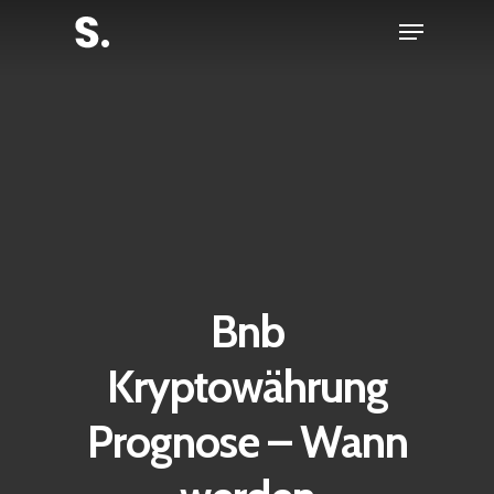
Skip
Menu
to
Close
main
Menu
content
Bnb
Kryptowährung
Prognose – Wann