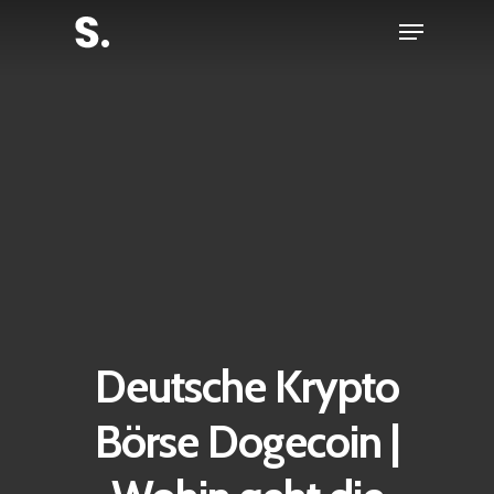
Skip
Menu
to
Close
main
Menu
content
Deutsche Krypto
Börse Dogecoin |