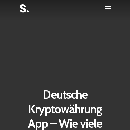
Skip
Menu
to
Close
main
Menu
content
Deutsche
Kryptowährung
App – Wie viele