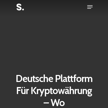
Skip
Menu
to
Close
main
Menu
content
Deutsche Plattform
Für Kryptowährung
– Wo