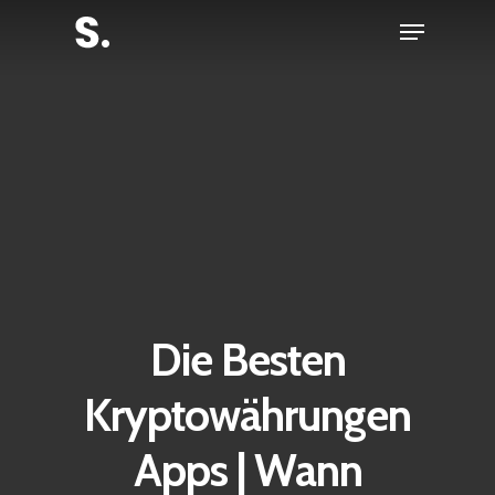
Skip
Menu
to
Close
main
Menu
content
Die Besten
Kryptowährungen
Apps | Wann