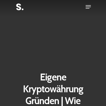
Skip
Menu
to
Close
main
Menu
content
Eigene
Kryptowährung
Gründen | Wie