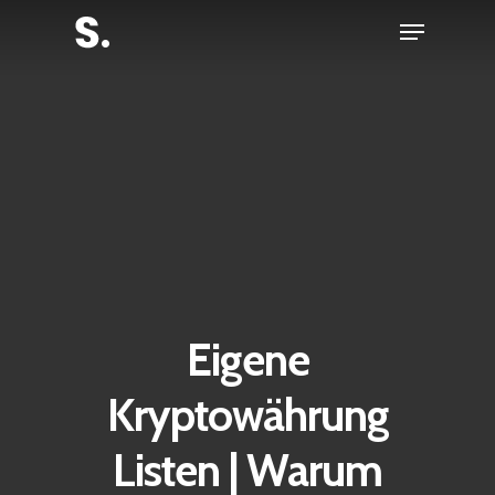
Skip
Menu
to
Close
main
Menu
content
Eigene
Kryptowährung
Listen | Warum