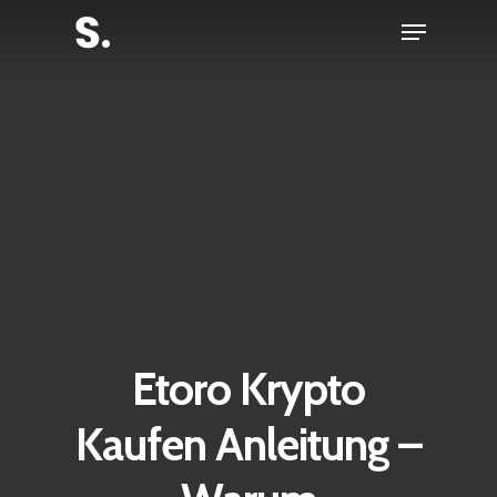
Skip
Menu
to
Close
main
Menu
content
Etoro Krypto
Kaufen Anleitung –