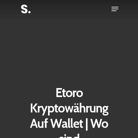
Skip
Menu
to
Close
main
Menu
content
Etoro
Kryptowährung
Auf Wallet | Wo