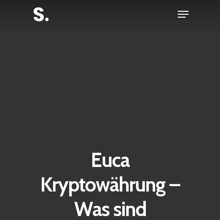
Skip
Menu
to
Close
main
Menu
content
Euca
Kryptowährung –
Was sind