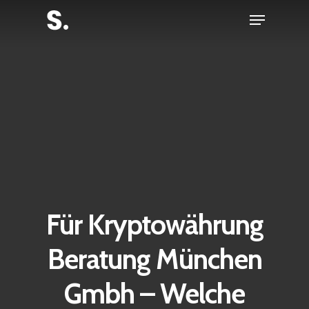
Skip
Menu
to
Close
main
Menu
content
Für Kryptowährung
Beratung München
Gmbh – Welche