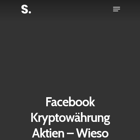
Skip
Menu
to
Close
main
Menu
content
Facebook
Kryptowährung
Aktien – Wieso