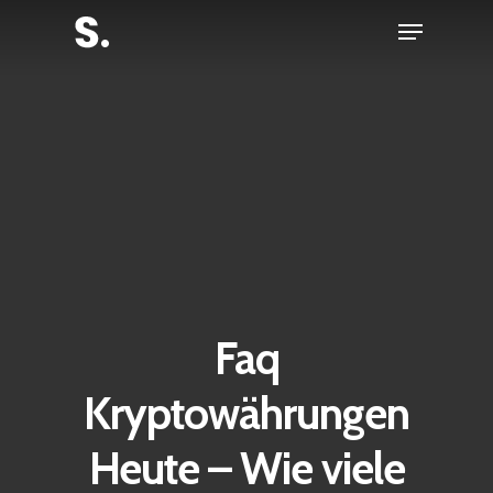
Skip
Menu
to
Close
main
Menu
content
Faq
Kryptowährungen
Heute – Wie viele