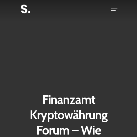
Skip
Menu
to
Close
main
Menu
content
Finanzamt
Kryptowährung
Forum – Wie