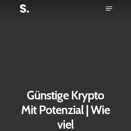
Skip
Menu
to
Close
main
Menu
content
Günstige Krypto
Mit Potenzial | Wie
viel