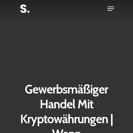
Skip
Menu
to
Close
main
Menu
content
Gewerbsmäßiger
Handel Mit
Kryptowährungen |