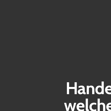
Hande
welch