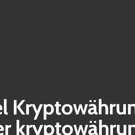
l Kryptowährung
er kryptowähru