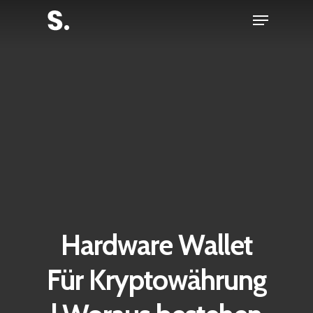
Skip
Menu
to
Close
main
Menu
content
Hardware Wallet
Für Kryptowährung