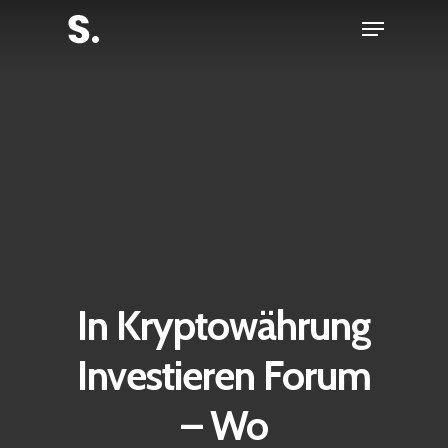
Skip
Menu
to
Close
main
Menu
content
In Kryptowährung
Investieren Forum
– Wo