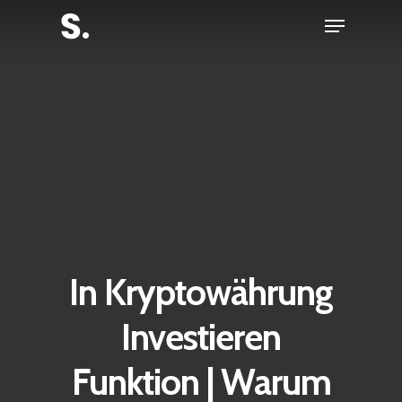
Skip
Menu
to
Close
main
Menu
content
In Kryptowährung
Investieren
Funktion | Warum