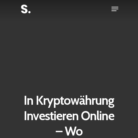
Skip
Menu
to
Close
main
Menu
content
In Kryptowährung
Investieren Online
– Wo