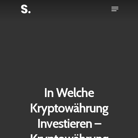
Skip
Menu
to
Close
main
Menu
content
In Welche
Kryptowährung
Investieren –