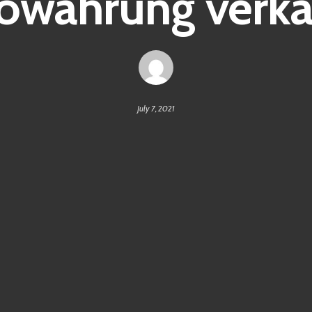
owährung verk
July 7, 2021