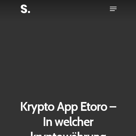
Skip
Menu
to
Close
main
Menu
content
Krypto App Etoro –
In welcher