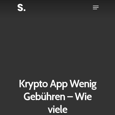
Skip
Menu
to
Close
main
Menu
content
Krypto App Wenig
Gebühren – Wie
viele