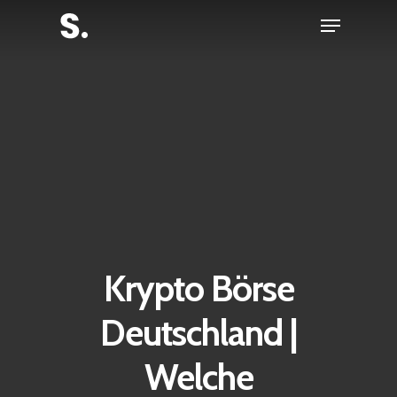
Skip
Menu
to
Close
main
Menu
content
Krypto Börse
Deutschland |
Welche