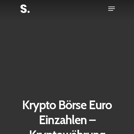
Skip
Menu
to
Close
main
Menu
content
Krypto Börse Euro
Einzahlen –