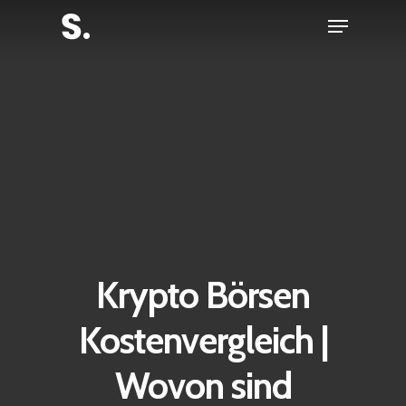
Skip
Menu
to
Close
main
Menu
content
Krypto Börsen
Kostenvergleich |
Wovon sind