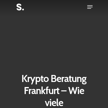
Skip
Menu
to
Close
main
Menu
content
Krypto Beratung
Frankfurt – Wie
viele