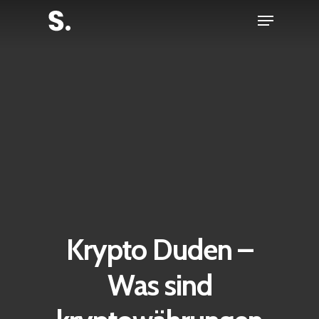
Skip
Menu
to
Close
main
Menu
content
Krypto Duden –
Was sind