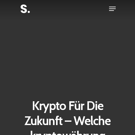
Skip
Menu
to
Close
main
Menu
content
Krypto Für Die
Zukunft – Welche