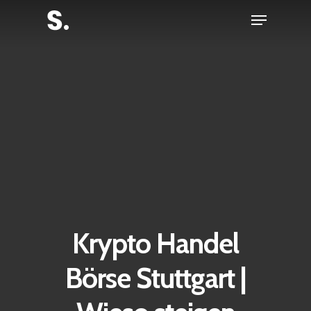
Skip
Menu
to
Close
main
Menu
content
Krypto Handel
Börse Stuttgart |