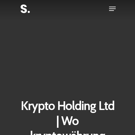
Skip
Menu
to
Close
main
Menu
content
Krypto Holding Ltd
| Wo