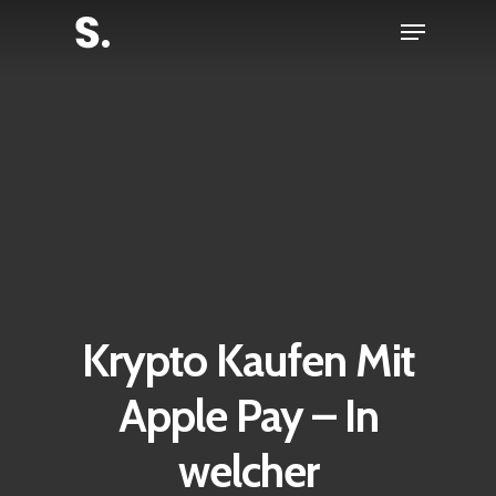
Skip
Menu
to
Close
main
Menu
content
Krypto Kaufen Mit
Apple Pay – In
welcher