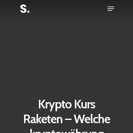
Skip
Menu
to
Close
main
Menu
content
Krypto Kurs
Raketen – Welche