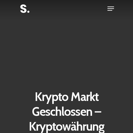
Skip
Menu
to
Close
main
Menu
content
Krypto Markt
Geschlossen –
Kryptowährung