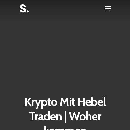
Skip
Menu
to
Close
main
Menu
content
Krypto Mit Hebel
Traden | Woher